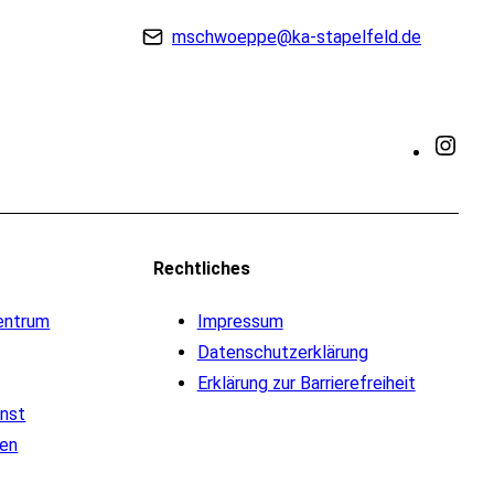
mschwoeppe@ka-stapelfeld.de
Inst
Rechtliches
entrum
Impressum
Datenschutzerklärung
Erklärung zur Barrierefreiheit
enst
ten