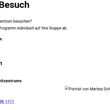
 Besuch
tzentrum besuchen?
rogramm individuell auf Ihre Gruppe ab.
e.
n
eltzentrums
88-1111