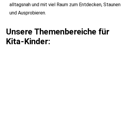
alltagsnah und mit viel Raum zum Entdecken, Staunen
und Ausprobieren.
Unsere Themenbereiche für
Kita-Kinder:
Hofexkursion Schwein
Wie leben Schweine auf dem Bauernhof? Durch
Beobachtung und kindgerechte Impulse